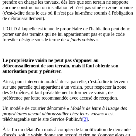
prendre en charge les travaux, dès lors que son terrain ne supporte
aucune construction ou installation et n’est pas situé en zone urbaine
(c'est-à-dire dans le cas où il n'est pas lui-même soumis à l'obligation
de débroussaillement).
L’OLD à laquelle est tenue le propriétaire de l'habitation peut donc
porter sur des terrains qui ne lui appartiennent pas et que le code
forestier désigne sous le terme de
« fonds voisins ».
Le propriétaire voisin ne peut pas s'opposer au
débroussaillement de son terrain, mais il faut obtenir son
autorisation pour y pénétrer.
Ainsi, pour intervenir au-delà de sa parcelle, c'est-à-dire intervenir
sur une parcelle qui appartient à un voisin, pour respecter la zone
des 50 mètres, il faut préalablement informer ce voisin, de
préférence par lettre recommandée avec accusé de réception.
Un modèle de courrier dénommé
«
Modèle de lettre à l'usage des
propriétaires devant débroussailler chez leurs voisins »
est
téléchargeable sur le site Service-Public.fr
[2]
.
À la fin du délai d'un mois à compter de la notification de demande
d'accès, soit le voisin donne son accord et rien ne s'oppose alors au