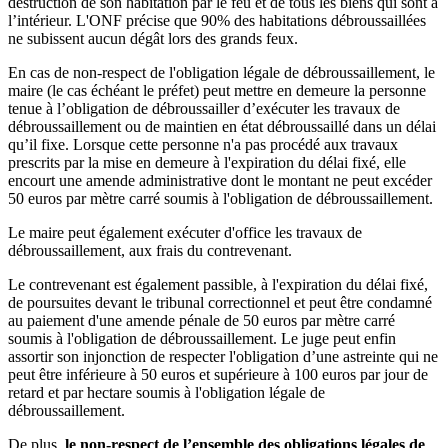
destruction de son habitation par le feu et de tous les biens qui sont à
l’intérieur. L'ONF précise que 90% des habitations débroussaillées
ne subissent aucun dégât lors des grands feux.
En cas de non-respect de l'obligation légale de débroussaillement, le
maire (le cas échéant le préfet) peut mettre en demeure la personne
tenue à l’obligation de débroussailler d’exécuter les travaux de
débroussaillement ou de maintien en état débroussaillé dans un délai
qu’il fixe. Lorsque cette personne n'a pas procédé aux travaux
prescrits par la mise en demeure à l'expiration du délai fixé, elle
encourt une amende administrative dont le montant ne peut excéder
50 euros par mètre carré soumis à l'obligation de débroussaillement.
Le maire peut également exécuter d'office les travaux de
débroussaillement, aux frais du contrevenant.
Le contrevenant est également passible, à l'expiration du délai fixé,
de poursuites devant le tribunal correctionnel et peut être condamné
au paiement d'une amende pénale de 50 euros par mètre carré
soumis à l'obligation de débroussaillement. Le juge peut enfin
assortir son injonction de respecter l'obligation d’une astreinte qui ne
peut être inférieure à 50 euros et supérieure à 100 euros par jour de
retard et par hectare soumis à l'obligation légale de
débroussaillement.
De plus,
le non-respect de l’ensemble des obligations légales de