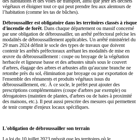
des habitations et des voies de transport, ainsi que jeter les déchets
végétaux et éloigner tout ce qui peut prendre feu aux alentours de
l’habitation (comme les tas de bûches).
Débroussailler est obligatoire dans les territoires classés à risque
d'incendie de forêt
. Dans chaque département ou massif concerné
par une obligation de débroussailler, un arrêté préfectoral précise les
modalités de débroussaillement applicables. Un arrêté ministériel du
29 mars 2024 définit le socle des types de travaux que doivent
contenir les arrêtés préfectoraux arrêtant les modalités de mise en
œuvre du débroussaillement : coupe ou broyage de la végétation
herbacée et ligneuse basse et des arbustes situés sous le couvert
d'arbres, élagage des arbres et arbustes afin qu'aucune branche ne
retombe près du sol, élimination par broyage ou par exportation de
l'ensemble des rémanents et produits végétaux issus du
débroussaillement, etc. À ce socle, le préfet peut ajouter des
prescriptions complémentaires (coupe d'arbres par exemple) ou
dérogatoires (maintien de plantes, d'arbres ou de haies à proximité
des maisons, etc.). Il peut aussi prescrire des mesures qui permettent
de tenir compte d'enjeux locaux spécifiques.
L'obligation de débroussailler son terrain
La loi du 10 juillet 2023 prévoit que les territoires où le